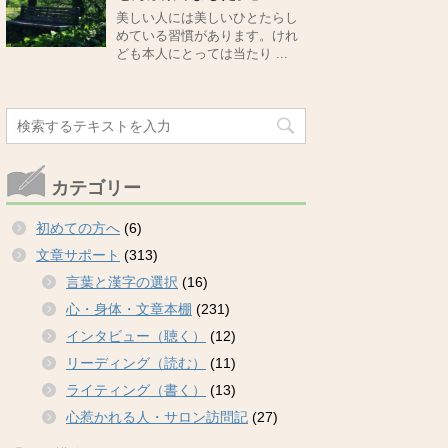
美しい人には美しいひとたらし
めている習慣があります。けれ
ども本人にとっては当たり ...
カテゴリー
初めての方へ
(6)
文章サポート
(313)
言葉と漢字の選択
(16)
心・身体・文章本棚
(231)
インタビュー（聴く）
(12)
リーディング（読む）
(11)
ライティング（書く）
(13)
心惹かれる人・サロン訪問記
(27)