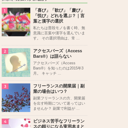
「喜び」「歓び」「慶び」
1
「悦び」どれを選ぶ？｜言
葉と漢字の選択
私たちは普段モノを書く時、無
意識に言葉や漢字を選んでいま
す。 その選択理由は、常 ...
アクセスバーズ（Access
2
Bars®）は語らない
アクセスバーズ（Access
Bars®）を知ったのは2015年3
月。 キャッチ ...
フリーランスの開業届｜副
3
業の場合はいつ？
副業フリーランスの方、開業届
を出す時期について迷ってはい
ませんか？ 副業で利益が ...
ビジネス苦手なフリーラン
4
スの頼りになる実用本まと