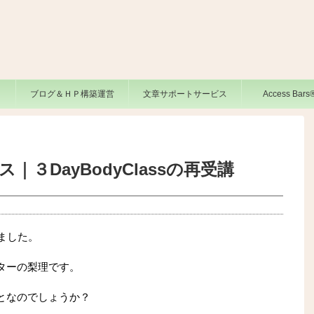
ブログ＆ＨＰ構築運営
文章サポートサービス
Access Bar
３DayBodyClassの再受講
きました。
ターの梨理です。
となのでしょうか？