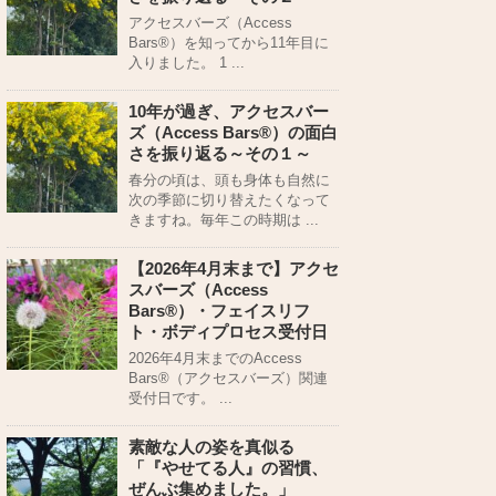
アクセスバーズ（Access
Bars®）を知ってから11年目に
入りました。 1 ...
10年が過ぎ、アクセスバー
ズ（Access Bars®）の面白
さを振り返る～その１～
春分の頃は、頭も身体も自然に
次の季節に切り替えたくなって
きますね。毎年この時期は ...
【2026年4月末まで】アクセ
スバーズ（Access
Bars®）・フェイスリフ
ト・ボディプロセス受付日
2026年4月末までのAccess
Bars®（アクセスバーズ）関連
受付日です。 ...
素敵な人の姿を真似る
「『やせてる人』の習慣、
ぜんぶ集めました。」