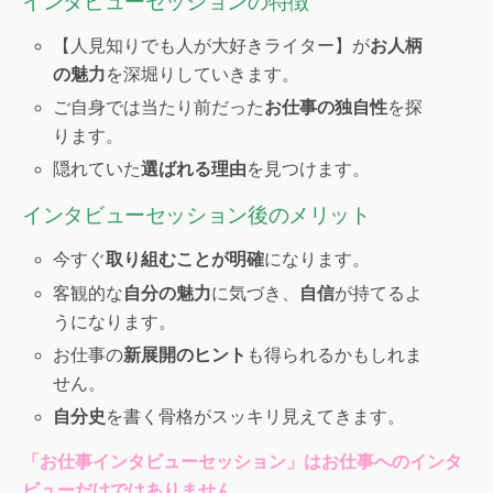
インタビューセッションの特徴
【人見知りでも人が大好きライター】が
お人柄
の魅力
を深堀りしていきます。
ご自身では当たり前だった
お仕事の独自性
を探
ります。
隠れていた
選ばれる理由
を見つけます。
インタビューセッション後のメリット
今すぐ
取り組むことが明確
になります。
客観的な
自分の魅力
に気づき、
自信
が持てるよ
うになります。
お仕事の
新展開のヒント
も得られるかもしれま
せん。
自分史
を書く骨格がスッキリ見えてきます。
「お仕事インタビューセッション」はお仕事へのインタ
ビューだけではありません。