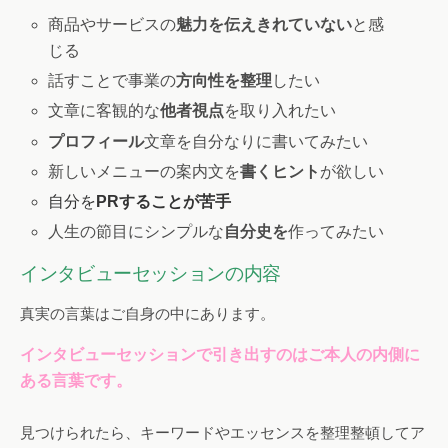
商品やサービスの
魅力を伝えきれていない
と感
じる
話すことで事業の
方向性を整理
したい
文章に客観的な
他者視点
を取り入れたい
プロフィール
文章を自分なりに書いてみたい
新しいメニューの案内文を
書くヒント
が欲しい
自分を
PRすることが苦手
人生の節目にシンプルな
自分史を
作ってみたい
インタビューセッションの内容
真実の言葉はご自身の中にあります。
インタビューセッションで引き出すのはご本人の内側に
ある言葉です。
見つけられたら、キーワードやエッセンスを整理整頓してア