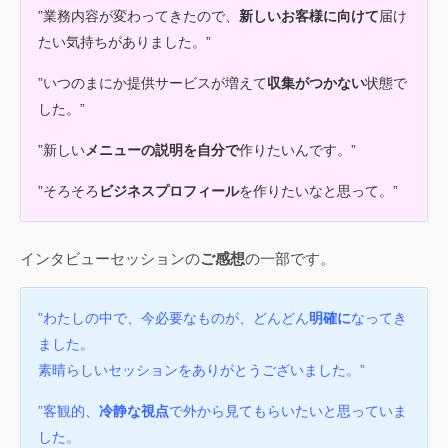
”業務内容が変わってきたので、
新しいお客様に向けて
届け
たい気持ちがありました。”
”いつのまにか提供サービスが増えて
収集がつかない
状態で
した。”
”新しい
メニューの説明を自分で
作りたいんです。”
”そろそろ
ビジネスプロフィール
を作りたいなと思って。”
インタビューセッションの
ご感想
の一部です。
”わたしの中で、今必要なものが、どんどん
明確に
なってき
ました。
素晴らしいセッションをありがとうございました。”
”客観的、
冷静な視点
で外から見てもらいたいと思っていま
した。