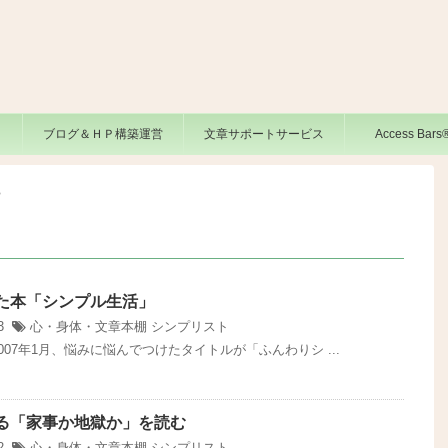
ブログ＆ＨＰ構築運営
文章サポートサービス
Access Bar
>
た本「シンプル生活」
03
心・身体・文章本棚
シンプリスト
07年1月、悩みに悩んでつけたタイトルが「ふんわりシ ...
る「家事か地獄か」を読む
02
心・身体・文章本棚
シンプリスト