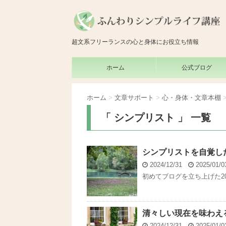
超文系フリーランスの心と身体にお役立ち情報
ホーム
公式ブログ
ホーム
>
文章サポート
>
心・身体・文章本棚
「 シンプリスト 」 一覧
シンプリストを自覚し
2024/12/31
2025/01/
初めてブログを立ち上げた20
清々しい現在を味わえ
2024/12/31
2025/01/