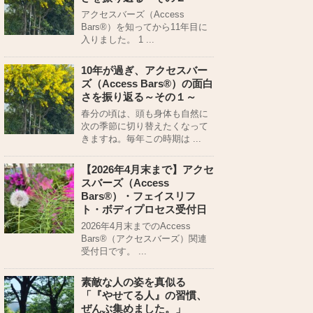
アクセスバーズ（Access
Bars®）を知ってから11年目に
入りました。 1 ...
10年が過ぎ、アクセスバー
ズ（Access Bars®）の面白
さを振り返る～その１～
春分の頃は、頭も身体も自然に
次の季節に切り替えたくなって
きますね。毎年この時期は ...
【2026年4月末まで】アクセ
スバーズ（Access
Bars®）・フェイスリフ
ト・ボディプロセス受付日
2026年4月末までのAccess
Bars®（アクセスバーズ）関連
受付日です。 ...
素敵な人の姿を真似る
「『やせてる人』の習慣、
ぜんぶ集めました。」