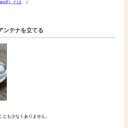
ars®）とは
）
アンテナを立てる
ことも少なくありません。