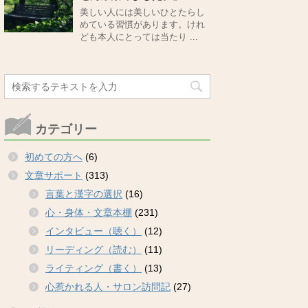
美しい人には美しいひとたらし
めている習慣があります。けれ
ども本人にとっては当たり ...
カテゴリー
初めての方へ
(6)
文章サポート
(313)
言葉と漢字の選択
(16)
心・身体・文章本棚
(231)
インタビュー（聴く）
(12)
リーディング（読む）
(11)
ライティング（書く）
(13)
心惹かれる人・サロン訪問記
(27)