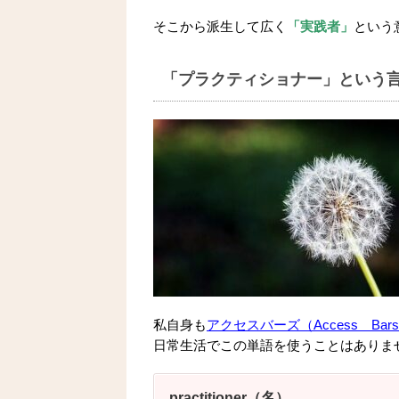
そこから派生して広く
「実践者」
という
「プラクティショナー」という
私自身も
アクセスバーズ（Access B
日常生活でこの単語を使うことはありま
practitioner（名）