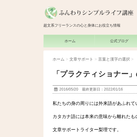
超文系フリーランスの心と身体にお役立ち情報
ホーム
公式ブログ
ホーム
>
文章サポート
>
言葉と漢字の選択
>
「プラクティショナー」
2016/05/20 最終更新日：2022/01/16
私たちの身の周りには外来語があふれて
カタカナ語には本来の意味から離れたも
文章サポートライター梨理です。