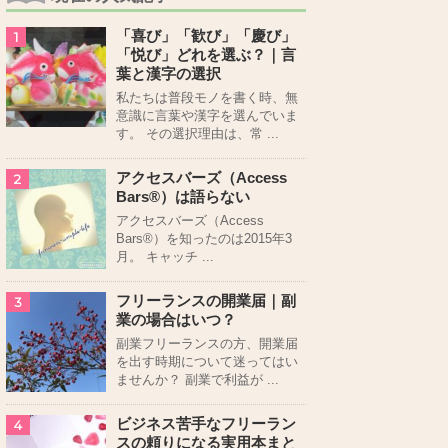
「喜び」「歓び」「慶び」
1
「悦び」どれを選ぶ？｜言
葉と漢字の選択
私たちは普段モノを書く時、無
意識に言葉や漢字を選んでいま
す。 その選択理由は、常 ...
アクセスバーズ（Access
2
Bars®）は語らない
アクセスバーズ（Access
Bars®）を知ったのは2015年3
月。 キャッチ ...
フリーランスの開業届｜副
3
業の場合はいつ？
副業フリーランスの方、開業届
を出す時期について迷ってはい
ませんか？ 副業で利益が ...
ビジネス苦手なフリーラン
4
スの頼りになる実用本まと