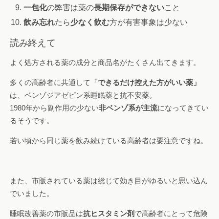
一包化
の弊害は薬の
長期保存ができない
こと
飲み忘れ
たら
少なく飲む
方が有害事象は少ない
読み終えて
よく処方される薬の成分と商品名がたくさん出てきます。
多くの高齢者に共通して
「できるだけ控えた方がいい薬」
は、ベンゾジアゼピン系睡眠薬と抗不安薬。
1980年から副作用の少ない
非ベンゾ系が主流
になってきてい
るそうです。
若い頃から同じ薬を飲み続けている高齢者は要注意ですね。
また、市販されている薬は総じて効き目がゆるいと思い込ん
でいました。
睡眠改善薬の市販品は
抗ヒスタミン剤
で高齢者にとって危険