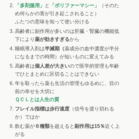
「多剤服用」
と
「ポリファーマシー」
（そのた
め何らかの害が引き起こされること）
ふたつの意味を知って使い分ける
高齢者に副作用が多いのは肝臓・腎臓の機能低
下により
薬が効きすぎる
から
睡眠導入剤は
半滅期（
薬成分の血中濃度が半分
になるまでの時間）が短いものに変えてみる
高齢者は
個人差が大きい
ので医学的管理も年齢
でひとまとめに区切ることはできない
年を取ったら薬も生活の管理もゆるめに、目の
前の幸せを大切に
ＱＣＬとは
人生の質
フレイル指標は歩行速度
（信号を渡り切れる
か）ではか
飲む薬が
６種類
を超えると
副作用は15％
近く上
がる