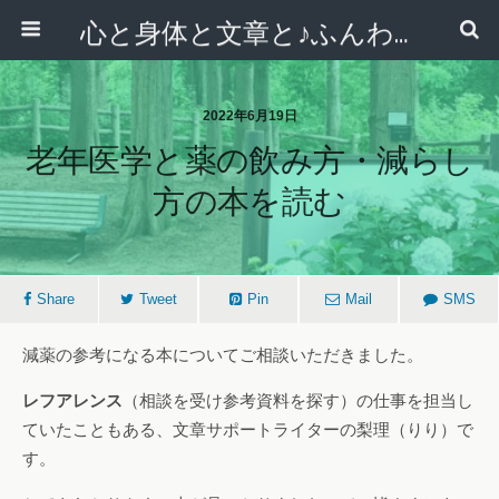
心と身体と文章と♪ふんわりシンプルライフ講座 【西宮・宝塚】
2022年6月19日
老年医学と薬の飲み方・減らし
方の本を読む
Share
Tweet
Pin
Mail
SMS
減薬の参考になる本についてご相談いただきました。
レフアレンス
（相談を受け参考資料を探す）の仕事を担当し
ていたこともある、文章サポートライターの梨理（りり）で
す。