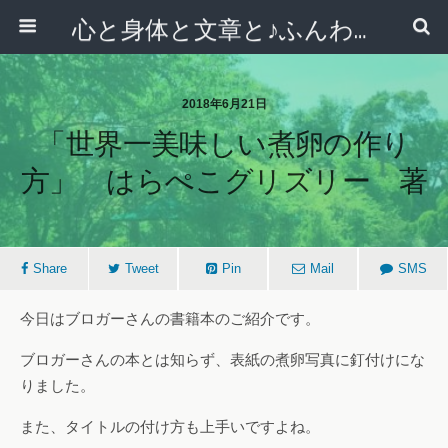
心と身体と文章と♪ふんわりシンプルライフ講座 【西宮・宝塚】
2018年6月21日
「世界一美味しい煮卵の作り
方」 はらぺこグリズリー 著
Share
Tweet
Pin
Mail
SMS
今日はブロガーさんの書籍本のご紹介です。
ブロガーさんの本とは知らず、表紙の煮卵写真に釘付けにな
りました。
また、タイトルの付け方も上手いですよね。