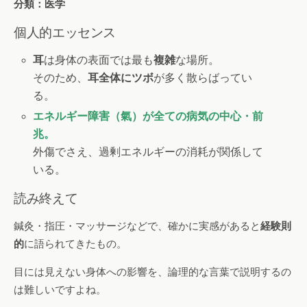
分類：医学
個人的エッセンス
耳
は身体の表面では最も
複雑
な場所。
そのため、
耳全体にツボ
が多く散らばってい
る。
エネルギー障害（氣）が全ての病気の中心・前
兆。
外傷でさえ、過剰エネルギーの消耗が関係して
いる。
読み終えて
鍼灸・指圧・マッサージなどで、確かに実感があると
経験則
的
に語られてきたもの。
目には見えない身体への影響を、論理的な言葉で説明するの
は難しいですよね。