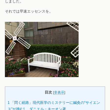
しました。
それでは早速エッセンスを。
目次
[
非表示
]
1
「閃く経路」現代医学のミステリーに鍼灸の“サイエン
ス”が挑む! ダニエル・キーオン著