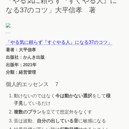
「やる気に頼らず『すぐやる人』に
なる37のコツ」大平信孝 著
「やる気に頼らず『すぐやる人』になる37のコツ」
著者：大平信孝
出版社：かんき出版
出版年：2021年
分類：経営管理
個人的エッセンス ７
動けないのではなく
今は動かない選択
をして
様
子見
しているだけ
複数のプラン
を立てて想定外をなくす
音は波動、
自分の出している音
に敏感になる