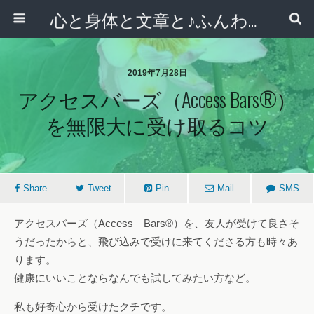
心と身体と文章と♪ふんわりシンプルライフ講座 【西宮・宝塚】
2019年7月28日
アクセスバーズ（Access Bars®）
を無限大に受け取るコツ
Share
Tweet
Pin
Mail
SMS
アクセスバーズ（Access Bars®）を、友人が受けて良さそ
うだったからと、飛び込みで受けに来てくださる方も時々あ
ります。
健康にいいことならなんでも試してみたい方など。
私も好奇心から受けたクチです。