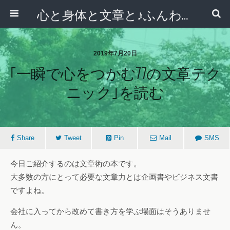
心と身体と文章と♪ふんわりシンプルライフ講座 【西宮・宝塚】
2019年7月20日
｢一瞬で心をつかむ77の文章テク
ニック｣を読む
Share
Tweet
Pin
Mail
SMS
今日ご紹介するのは文章術の本です。
大多数の方にとって必要な文章力とは企画書やビジネス文書
ですよね。
会社に入ってから改めて書き方を学ぶ場面はそうありませ
ん。