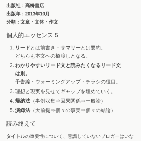
出版社：高橋書店
出版年：2013年10月
分類：文章・文体・作文
個人的エッセンス 5
リード
とは前書き・
サマリー
とは要約。
どちらも本文への橋渡しとなる。
わかりやすいリード文と読みたくなるリード文
は別。
予告編・ウォーミングアップ・チラシの役目。
理想と現実を見せてギャップを埋めていく。
帰納法
（事例収集⇒因果関係⇒一般論）
演繹法
（大前提⇒個々の事実⇒個々の結論）
読み終えて
タイトル
の重要性について、意識していないブロガーはいな