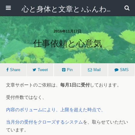
心と身体と文章と♪ふんわりシンプルライフ講座 【西宮・宝塚】
2016年11月17日
仕事依頼と心意気
Share
Tweet
Pin
Mail
SMS
文章サポートのご依頼は、
毎月1日に受付
しております。
受付件数ではなく、
内容のボリュームにより、上限を超えた時点で、
当月分の受付をクローズするシステム
を、取らせていただい
ています。