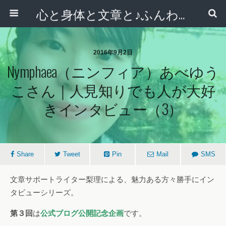
心と身体と文章と♪ふんわりシンプルライフ講座 【西宮・宝塚】
2016年9月2日
Nymphaea（ニンフィア）あべゆう
こさん｜人見知りでも人が大好
きインタビュー（3）
Share
Tweet
Pin
Mail
SMS
文章サポートライター梨理による、魅力ある方々勝手にイン
タビューシリーズ。
第３回
は
公式ブログ公開記念企画
です。