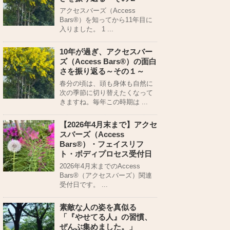
アクセスバーズ（Access
Bars®）を知ってから11年目に
入りました。 1 ...
10年が過ぎ、アクセスバー
ズ（Access Bars®）の面白
さを振り返る～その１～
春分の頃は、頭も身体も自然に
次の季節に切り替えたくなって
きますね。毎年この時期は ...
【2026年4月末まで】アクセ
スバーズ（Access
Bars®）・フェイスリフ
ト・ボディプロセス受付日
2026年4月末までのAccess
Bars®（アクセスバーズ）関連
受付日です。 ...
素敵な人の姿を真似る
「『やせてる人』の習慣、
ぜんぶ集めました。」