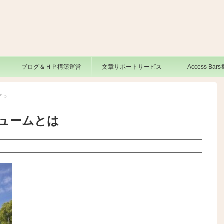
ブログ＆ＨＰ構築運営
文章サポートサービス
Access Bar
グ
>
ュームとは