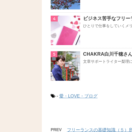
ビジネス苦手なフリー
4
ひとりで仕事をしていくメリ
CHAKRA白川千穂さ
5
文章サポートライター梨理によ
-
愛・LOVE・ブログ
PREV
フリーランスの基礎知識（５）