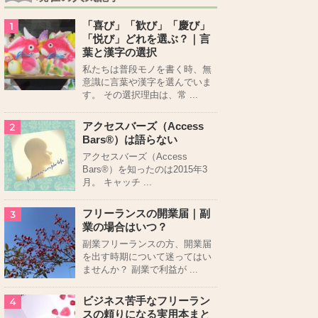
「喜び」「歓び」「慶び」
1
「悦び」どれを選ぶ？｜言
葉と漢字の選択
私たちは普段モノを書く時、無
意識に言葉や漢字を選んでいま
す。 その選択理由は、常 ...
アクセスバーズ（Access
2
Bars®）は語らない
アクセスバーズ（Access
Bars®）を知ったのは2015年3
月。 キャッチ ...
フリーランスの開業届｜副
3
業の場合はいつ？
副業フリーランスの方、開業届
を出す時期について迷ってはい
ませんか？ 副業で利益が ...
ビジネス苦手なフリーラン
4
スの頼りになる実用本まと