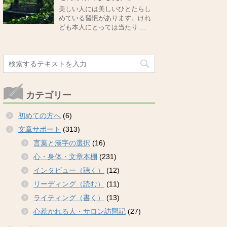
美しい人には美しいひとたらし
めている習慣があります。けれ
ども本人にとっては当たり ...
カテゴリー
初めての方へ
(6)
文章サポート
(313)
言葉と漢字の選択
(16)
心・身体・文章本棚
(231)
インタビュー（聴く）
(12)
リーディング（読む）
(11)
ライティング（書く）
(13)
心惹かれる人・サロン訪問記
(27)