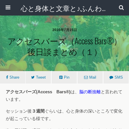
心と身体と文章と♪ふんわりシンプルライフ講座 【西宮・宝塚】
2016年7月15日
アクセスバーズ（Access Bars®）
後日談まとめ（１）
Share
Tweet
Pin
Mail
SMS
アクセスバーズ(Access Bars®)
は、
脳の断捨離
と言われて
います。
セッション後
３週間
ぐらいは、心と身体の深いところで変化
が起こっている様です。