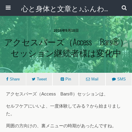
心と身体と文章と♪ふんわりシンプルライフ講座 【西宮・宝塚】
2016年9月18日
アクセスバーズ（Access Bars®）
セッション継続者様は変化中
Share
Tweet
Pin
Mail
SMS
アクセスバーズ（Access Bars®）セッションは、
セルフケアにいいよ、一度体験してみる？から始まりまし
た。
周囲の方向けの、裏メニューの時期があったんですね。