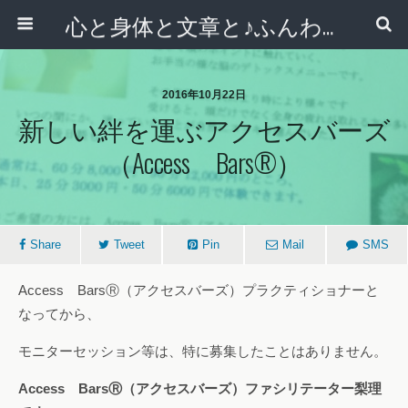
心と身体と文章と♪ふんわりシンプルライフ講座 【西宮・宝塚】
2016年10月22日
新しい絆を運ぶアクセスバーズ
（Access Bars®）
Share
Tweet
Pin
Mail
SMS
Access BarsⓇ（アクセスバーズ）プラクティショナーと
なってから、
モニターセッション等は、特に募集したことはありません。
Access BarsⓇ（アクセスバーズ）ファシリテーター梨理