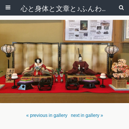
心と身体と文章と♪ふんわりシンプルライフ講座 【西宮・宝塚】
« previous in gallery
next in gallery »