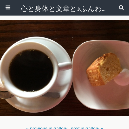
心と身体と文章と♪ふんわりシンプルライフ講座 【西宮・宝塚】
« previous in gallery
next in gallery »