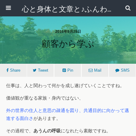
心と身体と文章と♪ふんわりシンプルライフ講座 【西宮・宝塚】
2016年9月29日
顧客から学ぶ
Share
Tweet
Pin
Mail
SMS
仕事は、人と関わって何かを成し遂げていくことですね。
価値観が重なる家族・身内ではない、
外の世界の住人と意思の疎通を図り、
共通目的に向かって邁
進する面白さ
があります。
その過程で、
あうんの呼吸
になれたら素敵ですね。