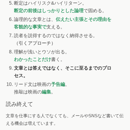
断定はハイリスク&ハイリターン。
断定の前後はしっかりとした論理
で固める。
論理的な文章とは、
伝えたい主張とその理由を
客観的な事実で
支える。
読者を説得するのではなく納得させる。
（引くアプローチ）
理解が浅いとウソが出る。
わかったことだけ
書く。
文章とは答えではなく、そこに至るまでのプロ
セス。
リード文は映画の
予告編
。
推敲は映画の
編集
。
読み終えて
文章を仕事にする人でなくても、メールやSNSなど書いて伝
える機会は増えています。