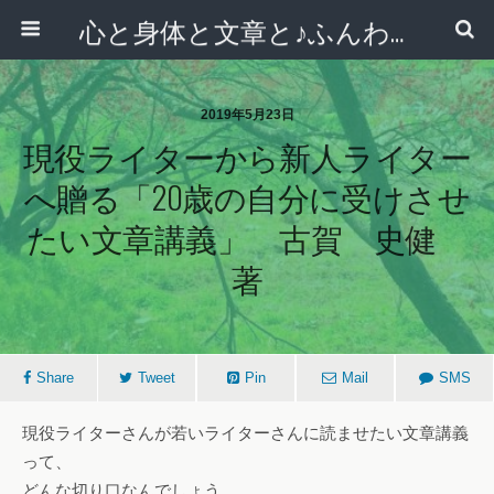
心と身体と文章と♪ふんわりシンプルライフ講座 【西宮・宝塚】
2019年5月23日
現役ライターから新人ライター
へ贈る「20歳の自分に受けさせ
たい文章講義」 古賀 史健
著
Share
Tweet
Pin
Mail
SMS
現役ライターさんが若いライターさんに読ませたい文章講義
って、
どんな切り口なんでしょう。