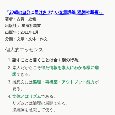
「
20歳の自分に受けさせたい文章講義 (星海社新書)」
著者：古賀 史健
出版社： 星海社親書
出版年：2011年1月
分類：文章・文体・作文
個人的エッセンス
話すことと書くことは全く別の行為
。
素人だからこそ
得た情報を素人にわかる様に翻
訳
できる。
感想文には
整理・再構築・アウトプット能力
が
要る。
文体とはリズム
である。
リズムとは論理の展開である。
接続詞を意識して使う。