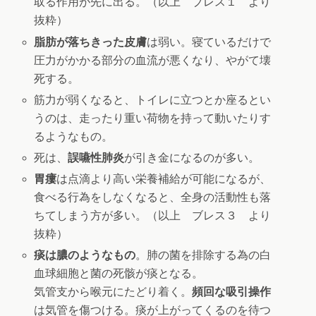
取る作用が先に出る。（以上 ブレス１ より
抜粋）
脂肪が落ちきった皮膚
は弱い。寝ているだけで
圧力がかかる部分の血流が悪くなり、やがて壊
死する。
筋力が弱くなると、トイレに立つとか座るとい
うのは、走ったり重い荷物を持って動いたりす
るようなもの。
死は、
誤嚥性肺炎
が引き金になるのが多い。
胃瘻
は点滴より高い栄養補給が可能になるが、
食べる行為をしなくなると、全身の活動性も落
ちてしまう方が多い。（以上 ブレス３ より
抜粋）
痰は膿のようなもの
。肺の菌を排除する為の白
血球細胞と菌の死骸が痰となる。
気管支から喉元にたどり着く。
頻回な吸引操作
は気管を傷つける。痰が上がってくるのを待つ