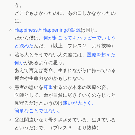
う。
どこでもよかったのに。あの日しかなかったの
に。
HappinessとHappeningの語源
は同じ。
だから僕は、
何が起こってもハッピーでいよう
と決めた
んだ。（以上 ブレス２ より抜粋）
治る人とそうでない人の差には、
医療を超えた
何か
があるように思う。
あえて言えば寿命、生まれながらに持っている
運命や生命力なのかもしれない。
患者の思いを
尊重
するのが本来の医療の姿。
医師として、命が自然に尽きていくのをじっと
見守るだけというのは
迷いが大きく、
簡単なことではない。
父は間違いなく母をささえている。生きている
というだけで。（ブレス３ より抜粋）