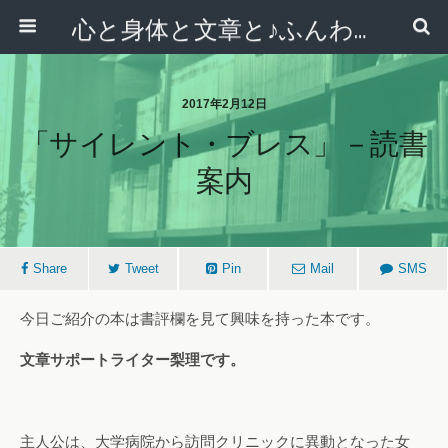
心と身体と文章と♪ふんわりシンプルライフ講座 【西宮・宝塚】
2017年2月12日
「サイレント・ブレス」－読書
案内
Share
Tweet
Pin
Mail
SMS
今日ご紹介の本は書評欄を見て興味を持った本です。
文章サポートライター梨理です。
主人公は、大学病院から訪問クリニックに異動となった女