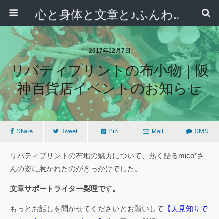
心と身体と文章と♪ふんわりシンプルライフ講座 【西宮・宝塚】
2017年12月7日
リバティプリントの布小物｜阪
神百貨店イベントのお知らせ
Share
Tweet
Pin
Mail
SMS
リバティプリントの布地の魅力について、熱く語るmico*さ
んの姿に惹かれたのがきっかけでした。
文章サポートライター梨理です。
もっとお話しを聞かせてくださいとお願いして
【人見知りで