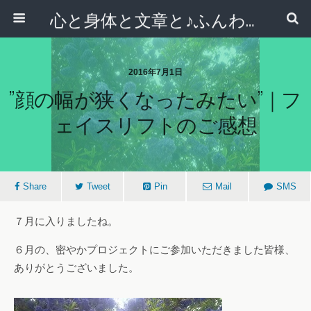
心と身体と文章と♪ふんわりシンプルライフ講座 【西宮・宝塚】
2016年7月1日
”顔の幅が狭くなったみたい”｜フ
ェイスリフトのご感想
Share
Tweet
Pin
Mail
SMS
７月に入りましたね。
６月の、密やかプロジェクトにご参加いただきました皆様、
ありがとうございました。