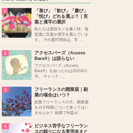
「喜び」「歓び」「慶び」
1
「悦び」どれを選ぶ？｜言
葉と漢字の選択
私たちは普段モノを書く時、無
意識に言葉や漢字を選んでいま
す。 その選択理由は、常 ...
アクセスバーズ（Access
2
Bars®）は語らない
アクセスバーズ（Access
Bars®）を知ったのは2015年3
月。 キャッチ ...
フリーランスの開業届｜副
3
業の場合はいつ？
副業フリーランスの方、開業届
を出す時期について迷ってはい
ませんか？ 副業で利益が ...
ビジネス苦手なフリーラン
4
スの頼りになる実用本まと