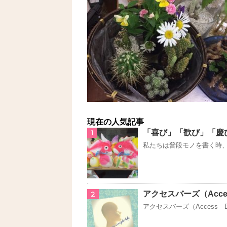
現在の人気記事
「喜び」「歓び」「慶
1
私たちは普段モノを書く時、
アクセスバーズ（Acce
2
アクセスバーズ（Access B