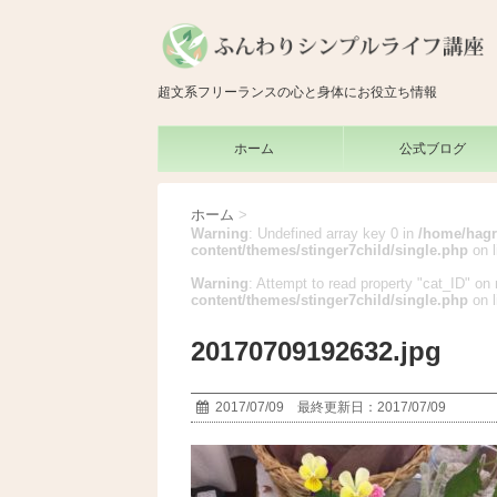
超文系フリーランスの心と身体にお役立ち情報
ホーム
公式ブログ
ホーム
>
Warning
: Undefined array key 0 in
/home/hagr
content/themes/stinger7child/single.php
on 
Warning
: Attempt to read property "cat_ID" on 
content/themes/stinger7child/single.php
on 
20170709192632.jpg
2017/07/09 最終更新日：2017/07/09