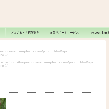
ブログ＆ＨＰ構築運営
文章サポートサービス
Access Bar
een/funwari-simple-life.com/public_html/wp-
line
14
null in
/home/hagreen/funwari-simple-life.com/public_html/wp-
line
14