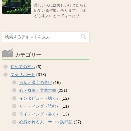
美しい人には美しいひとたらし
めている習慣があります。けれ
ども本人にとっては当たり ...
カテゴリー
初めての方へ
(6)
文章サポート
(313)
言葉と漢字の選択
(16)
心・身体・文章本棚
(231)
インタビュー（聴く）
(12)
リーディング（読む）
(11)
ライティング（書く）
(13)
心惹かれる人・サロン訪問記
(27)