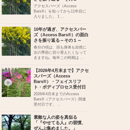
アクセスバーズ（Access
Bars®）を知ってから11年目に
入りました。 1 ...
10年が過ぎ、アクセスバー
ズ（Access Bars®）の面白
さを振り返る～その１～
春分の頃は、頭も身体も自然に
次の季節に切り替えたくなって
きますね。毎年この時期は ...
【2026年4月末まで】アクセ
スバーズ（Access
Bars®）・フェイスリフ
ト・ボディプロセス受付日
2026年4月末までのAccess
Bars®（アクセスバーズ）関連
受付日です。 ...
素敵な人の姿を真似る
「『やせてる人』の習慣、
ぜんぶ集めました。」